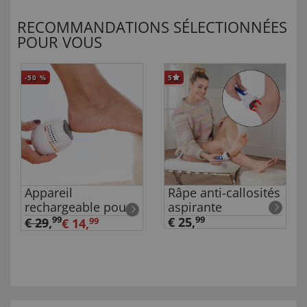
RECOMMANDATIONS SÉLECTIONNÉES
POUR VOUS
-50
%
5
Appareil
Râpe anti-callosités
rechargeable pour
aspirante
éliminer les
99
€ 25,
99
€ 29
,
€ 14,
99
callosités