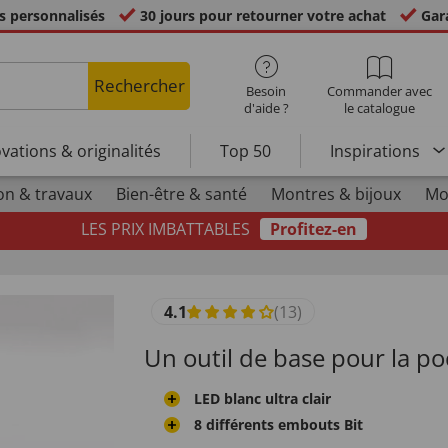
s personnalisés
30 jours pour retourner votre achat
Gara
Rechercher
Besoin
Commander avec
d'aide ?
le catalogue
vations & originalités
Top 50
Inspirations
on & travaux
Bien-être & santé
Montres & bijoux
Mo
LES PRIX IMBATTABLES
Profitez-en
4.1
(13)
Un outil de base pour la po
LED blanc ultra clair
8 différents embouts Bit