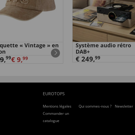
quette « Vintage » en
Système audio rétro
on
DAB+
€ 249,
99
99
19
,
€ 9,
99
EUROTOPS
Mentions légales
Qui sommes-nous ?
Newsletter
Commander un
catalogue