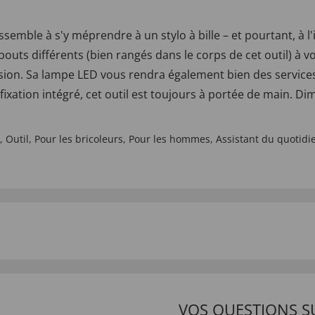
mble à s'y méprendre à un stylo à bille – et pourtant, à l'
mbouts différents (bien rangés dans le corps de cet outil) à 
ion. Sa lampe LED vous rendra également bien des services. A
e fixation intégré, cet outil est toujours à portée de main. D
,
Outil
,
Pour les bricoleurs
,
Pour les hommes
,
Assistant du quotidi
VOS QUESTIONS S