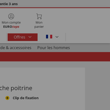
ntie 3 ans
Mon compte
Mon
EURO
tops
panier
Offres
de & accessoires
Pour les hommes
che poitrine
Clip de fixation