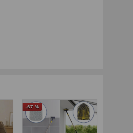
-67
%