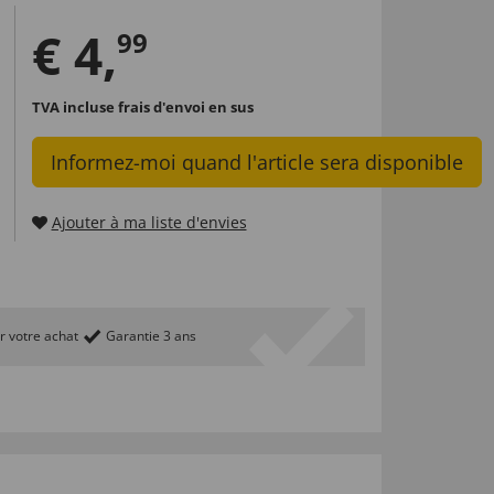
€
4
,
99
TVA incluse
frais d'envoi en sus
Informez-moi quand l'article sera disponible
Ajouter à ma liste d'envies
r votre achat
Garantie 3 ans