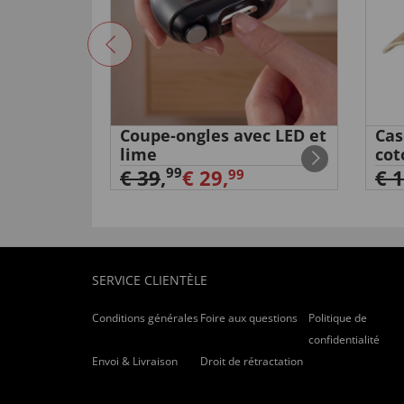
von
Karlheinz E
. vom
14.08.2018
“Bestellung trifft voll meinen Erwartungen !!!”
utile (
0
)
inutile (
0
)
n cuir de
Coupe-ongles avec LED et
Cas
Gut
lime
cot
von
Uwe S
. vom
10.04.2018
99
€ 39
,
€ 29,
€ 
99
“Gut”
utile (
0
)
inutile (
0
)
SERVICE CLIENTÈLE
24.10.2016
Conditions générales
Foire aux questions
Politique de
“Sehr Gut!”
confidentialité
Envoi & Livraison
Droit de rétractation
utile (
0
)
inutile (
0
)