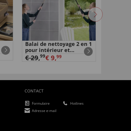
Balai de nettoyage 2 en 1
Station 
pour intérieur et
boîtier 
extérieur
€ 24,
99
99
€ 29
,
€ 9,
99
CONTACT
Formulaire
Hotlines
Adresse e-mail