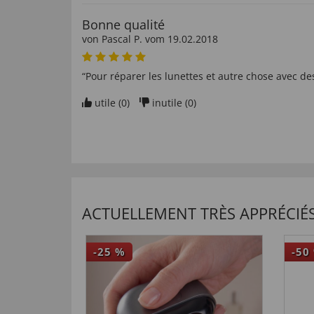
Bonne qualité
von
Pascal P
. vom
19.02.2018
“Pour réparer les lunettes et autre chose avec des
utile (
0
)
inutile (
0
)
CE QUE DISENT NOS CLIENTS 
ausprobieren
von
Erika S
. vom
23.03.2019
ACTUELLEMENT TRÈS APPRÉCIÉS
“Werden wir mit in den Urlaub nehmen”
-25
%
-50
utile (
0
)
inutile (
0
)
Hemd und Werkzeug