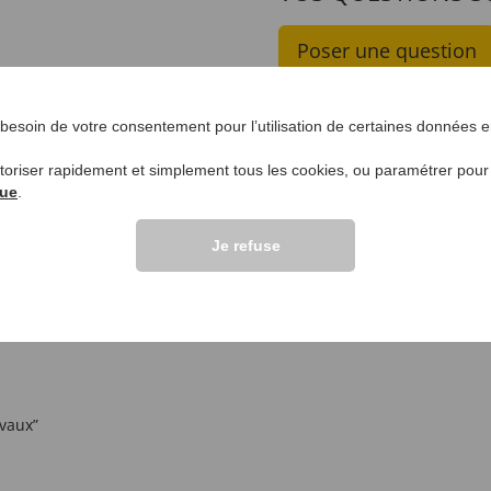
Poser une question
lients >>
esoin de votre consentement pour l’utilisation de certaines données en
utoriser rapidement et simplement tous les cookies, ou paramétrer pou
que
.
Je refuse
avaux”