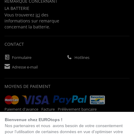
REMARQUE CONCERNANT
LA BATTERIE
Vous trouverez
ici
des
informations sur remarque
concernant la batterie.
CONTACT
Formulaire
Hotlines
Adresse e-mail
MOYENS DE PAIEMENT
Paiement d'avance
Facture
Prélèvement bancaire
Bienvenue chez EUROtops !
Nos partenaires et nous avons besoin de votre consentement
pour l’utilisation de certaines données en vue d’optimiser votre
VISITEZ NOTRE