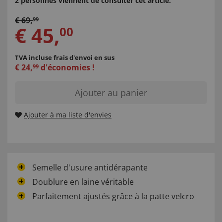
2 personnes viennent de consulter cet article.
€
69
,
99
€
45
,
00
TVA incluse
frais d'envoi en sus
€
24
,
d'économies !
99
Ajouter au panier
Ajouter à ma liste d'envies
Semelle d'usure antidérapante
Doublure en laine véritable
Parfaitement ajustés grâce à la patte velcro