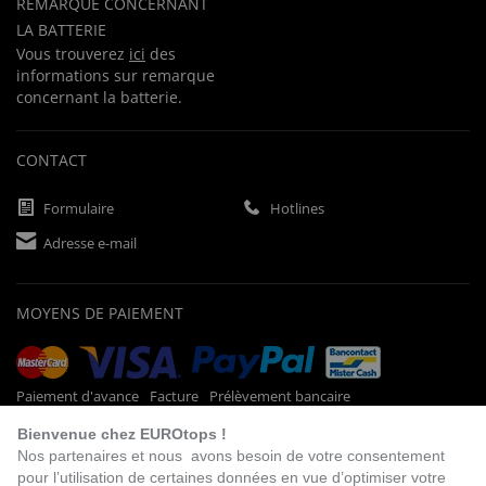
REMARQUE CONCERNANT
LA BATTERIE
Vous trouverez
ici
des
informations sur remarque
concernant la batterie.
CONTACT
Formulaire
Hotlines
Adresse e-mail
MOYENS DE PAIEMENT
Paiement d'avance
Facture
Prélèvement bancaire
Bienvenue chez EUROtops !
Nos partenaires et nous avons besoin de votre consentement
pour l’utilisation de certaines données en vue d’optimiser votre
VISITEZ NOTRE