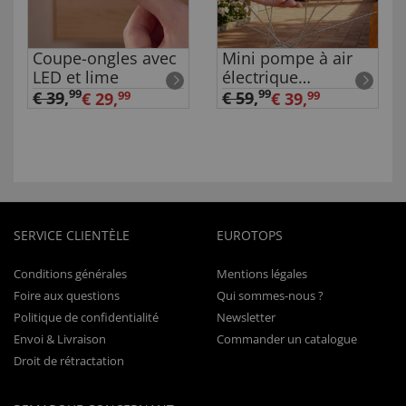
Coupe-ongles avec
Mini pompe à air
LED et lime
électrique
rechargeable
99
99
€ 39
,
€ 59
,
€ 29,
99
€ 39,
99
SERVICE CLIENTÈLE
EUROTOPS
Conditions générales
Mentions légales
Foire aux questions
Qui sommes-nous ?
Politique de confidentialité
Newsletter
Envoi & Livraison
Commander un catalogue
Droit de rétractation