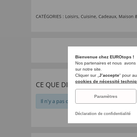
CATÉGORIES :
Loisirs
,
Cuisine
,
Cadeaux
,
Maison &
Bienvenue chez EUROtops !
Nos partenaires et nous avons b
sur notre site.
Cliquer sur „
J’accepte
“ pour a
cookies de nécessité techni
CE QUE DISENT NOS CLIENTS
Paramètres
Il n'y a pas de commentaires pour cet arti
Déclaration de confidentialité