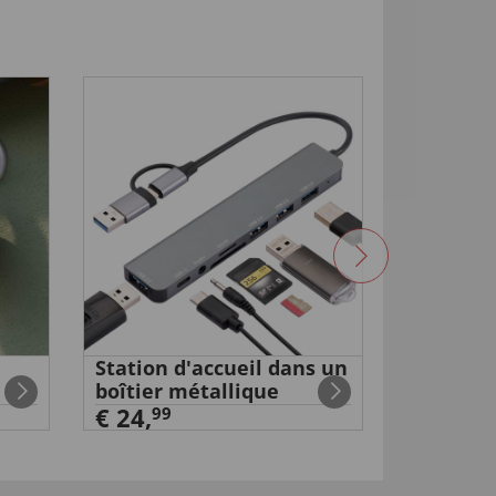
NOUVEA
Station d'accueil dans un
Chargeu
boîtier métallique
Mignon/
€ 24,
€ 39,
99
99