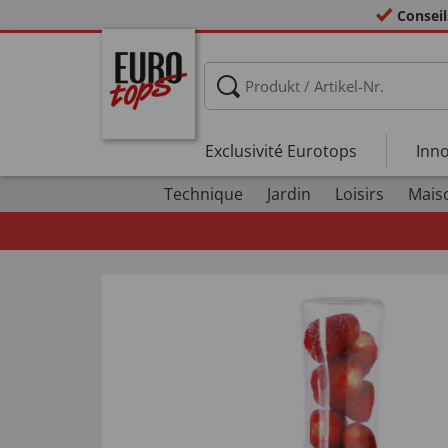
Conseil
Exclusivité Eurotops
Inno
Technique
Jardin
Loisirs
Mais