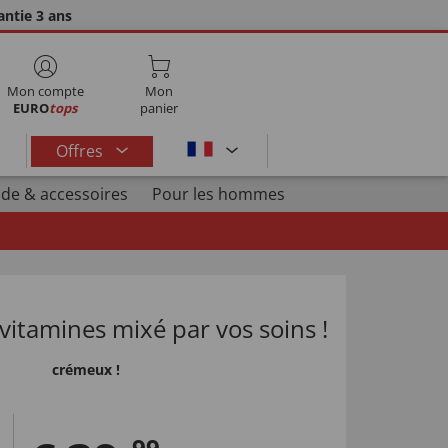
ntie 3 ans
Mon compte
Mon
EURO
tops
panier
Offres
de & accessoires
Pour les hommes
n vitamines mixé par vos soins !
crémeux !
99