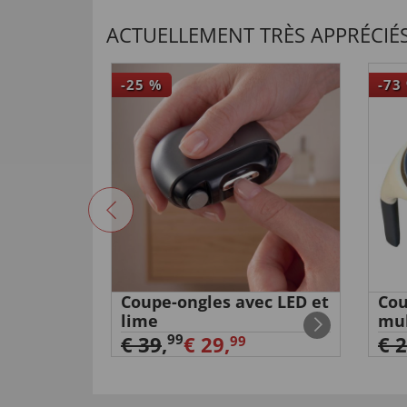
ACTUELLEMENT TRÈS APPRÉCIÉS
-25
%
-73
à racines
Coupe-ongles avec LED et
Co
lime
mul
99
€ 39
,
€ 29,
€ 
99