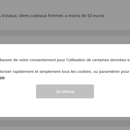
 travaux
,
idees cadeaux femmes a moins de 50 euros
esoin de votre consentement pour l’utilisation de certaines données en
utoriser rapidement et simplement tous les cookies, ou paramétrer pou
que
.
VOS QUESTIONS S
Je refuse
Poser une question
cle.