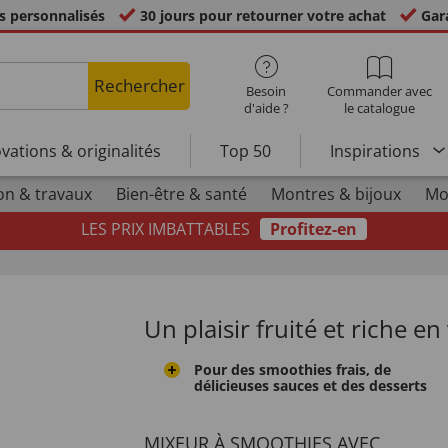
s personnalisés
30 jours pour retourner votre achat
Gara
Rechercher
Besoin
Commander avec
d'aide ?
le catalogue
vations & originalités
Top 50
Inspirations
on & travaux
Bien-être & santé
Montres & bijoux
Mo
LES PRIX IMBATTABLES
Profitez-en
Un plaisir fruité et riche e
Pour des smoothies frais, de
délicieuses sauces et des desserts
MIXEUR À SMOOTHIES AVEC