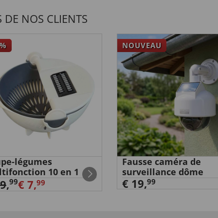
 DE NOS CLIENTS
%
NOUVEAU
upe-légumes
Fausse caméra de
tifonction 10 en 1
surveillance dôme
€ 19,
99
99
29
,
€ 7,
99