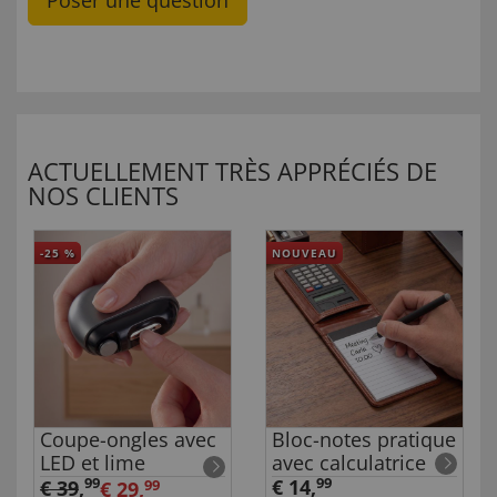
Poser une question
ACTUELLEMENT TRÈS APPRÉCIÉS DE
NOS CLIENTS
-25
%
NOUVEAU
Coupe-ongles avec
Bloc-notes pratique
LED et lime
avec calculatrice
99
€ 14,
99
€ 39
,
€ 29,
99