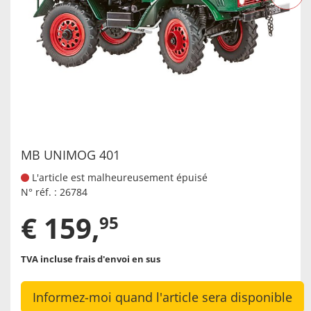
MB UNIMOG 401
L'article est malheureusement épuisé
N° réf. :
26784
€
159
,
95
TVA incluse
frais d'envoi en sus
Informez-moi quand l'article sera disponible