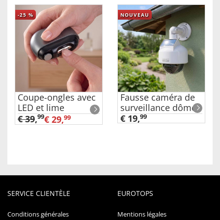
-25
%
NOUVEAU
Coupe-ongles avec
Fausse caméra de
LED et lime
surveillance dôme
99
€ 19,
99
€ 39
,
€ 29,
99
SERVICE CLIENTÈLE
EUROTOPS
Conditions générales
Mentions légales