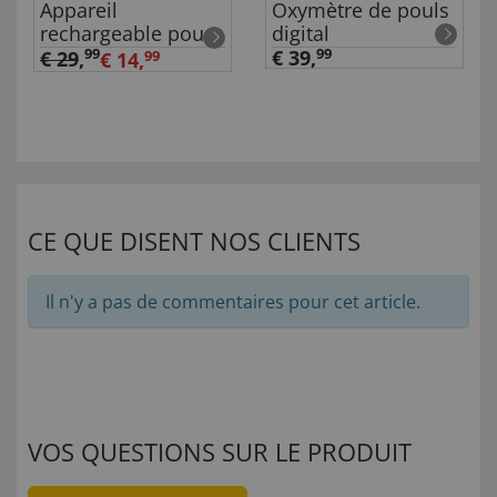
Appareil
Oxymètre de pouls
rechargeable pour
digital
éliminer les
99
€ 39,
99
€ 29
,
€ 14,
99
callosités
CE QUE DISENT NOS CLIENTS
Il n'y a pas de commentaires pour cet article.
VOS QUESTIONS SUR LE PRODUIT