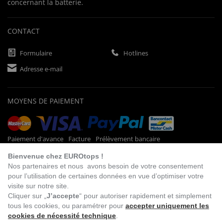
concernant la batterie.
CONTACT
Formulaire
Hotlines
Adresse e-mail
MOYENS DE PAIEMENT
Paiement d'avance
Facture
Prélèvement bancaire
Bienvenue chez EUROtops !
Nos partenaires et nous avons besoin de votre consentement
pour l’utilisation de certaines données en vue d’optimiser votre
VISITEZ NOTRE
BOUTIQUE EN LIGNE
visite sur notre site.
Cliquer sur „
J’accepte
“ pour autoriser rapidement et simplement
tous les cookies, ou paramétrer pour
accepter uniquement les
cookies de nécessité technique
.