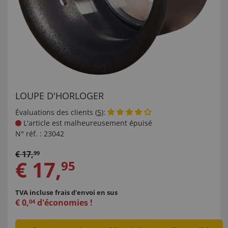
LOUPE D'HORLOGER
Évaluations des clients (
5
):
L'article est malheureusement épuisé
N° réf. :
23042
€
17
,
99
€
17
,
95
TVA incluse
frais d'envoi en sus
€
0
,
d'économies !
04