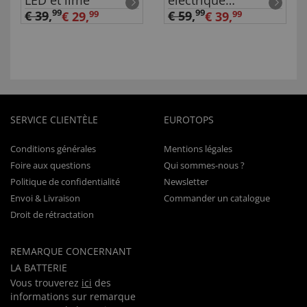
LED et lime
électrique
rechargeable
99
99
€ 39
,
€ 59
,
€ 29,
99
€ 39,
99
SERVICE CLIENTÈLE
EUROTOPS
Conditions générales
Mentions légales
Foire aux questions
Qui sommes-nous ?
Politique de confidentialité
Newsletter
Envoi & Livraison
Commander un catalogue
Droit de rétractation
REMARQUE CONCERNANT
LA BATTERIE
Vous trouverez
ici
des
informations sur remarque