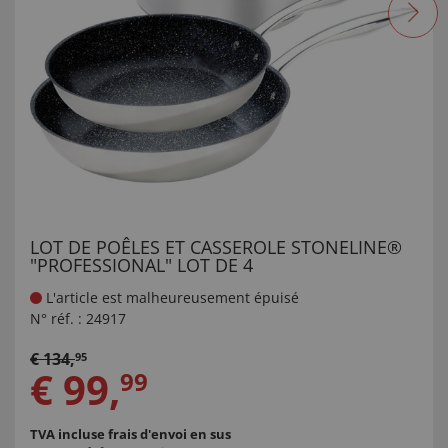
LOT DE POÊLES ET CASSEROLE STONELINE®
"PROFESSIONAL" LOT DE 4
L'article est malheureusement épuisé
N° réf. :
24917
€
134
,
95
€
99
,
99
TVA incluse
frais d'envoi en sus