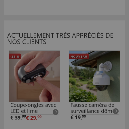
ACTUELLEMENT TRÈS APPRÉCIÉS DE
NOS CLIENTS
-25
%
NOUVEAU
Coupe-ongles avec
Fausse caméra de
LED et lime
surveillance dôme
99
€ 19,
99
€ 39
,
€ 29,
99