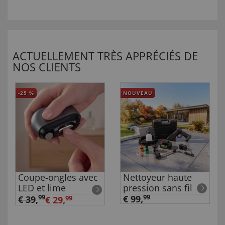
ACTUELLEMENT TRÈS APPRÉCIÉS DE
NOS CLIENTS
-25
%
NOUVEAU
Coupe-ongles avec
Nettoyeur haute
LED et lime
pression sans fil
99
€ 99,
99
€ 39
,
€ 29,
99