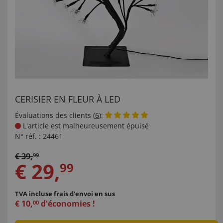
CERISIER EN FLEUR À LED
Évaluations des clients (
6
):
L'article est malheureusement épuisé
N° réf. :
24461
€
39
,
99
€
29
,
99
TVA incluse
frais d'envoi en sus
€
10
,
d'économies !
00