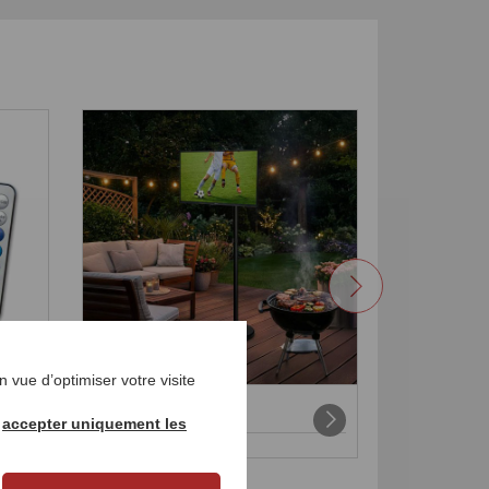
 vue d’optimiser votre visite
Support TV
Caméra i
correspondant
lentille 
r
accepter uniquement les
€ 179,
€ 149,
00
9