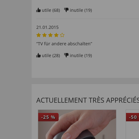
utile (
68
)
inutile (
19
)
21.01.2015
“TV für andere abschalten”
utile (
28
)
inutile (
19
)
ACTUELLEMENT TRÈS APPRÉCIÉS
-25
%
-50