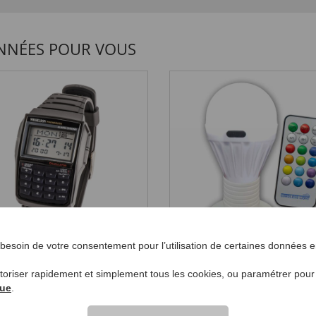
NNÉES POUR VOUS
esoin de votre consentement pour l’utilisation de certaines données en
tre calculette
Ampoule avec
ctronique « rétro »
télécommande
utoriser rapidement et simplement tous les cookies, ou paramétrer pou
9,
€ 14,
99
99
que
.