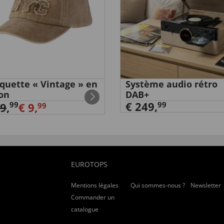
quette « Vintage » en
Système audio rétro
on
DAB+
€ 249,
99
99
19
,
€ 9,
99
EUROTOPS
Mentions légales
Qui sommes-nous ?
Newsletter
Commander un
catalogue