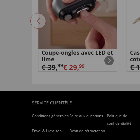
n cuir de
Coupe-ongles avec LED et
Cas
lime
cot
99
€ 39
,
€ 29,
€ 
99
SERVICE CLIENTÈLE
Conditions générales
Foire aux questions
Politique de
confidentialité
Envoi & Livraison
Droit de rétractation