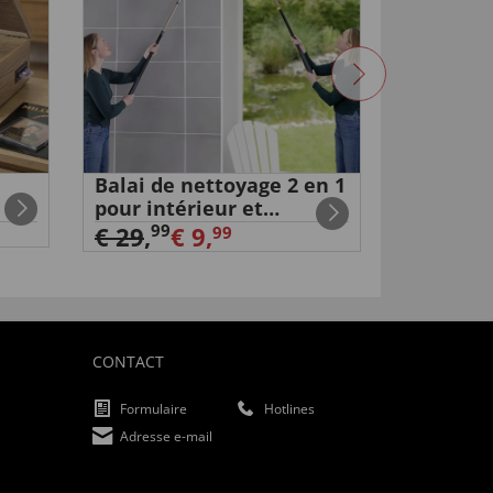
Balai de nettoyage 2 en 1
Station 
pour intérieur et
boîtier 
extérieur
€ 24,
99
99
€ 29
,
€ 9,
99
CONTACT
Formulaire
Hotlines
Adresse e-mail