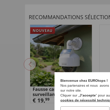
RECOMMANDATIONS SÉLECTIO
NOUVEAU
Bienvenue chez EUROtops !
Nos partenaires et nous avons b
r, 4 L
Fausse caméra de
Mon
sur notre site.
surveillance dôme
éle
Cliquer sur „
J’accepte
“ pour a
€ 19,
€ 3
99
cookies de nécessité techni