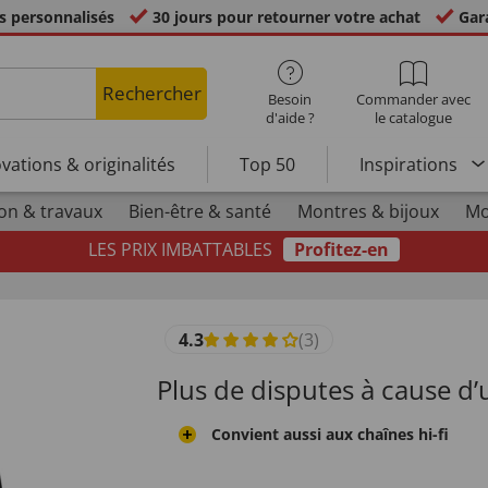
s personnalisés
30 jours pour retourner votre achat
Gara
Rechercher
Besoin
Commander avec
d'aide ?
le catalogue
vations & originalités
Top 50
Inspirations
on & travaux
Bien-être & santé
Montres & bijoux
Mo
LES PRIX IMBATTABLES
Profitez-en
4.3
(3)
Plus de disputes à cause d’u
Convient aussi aux chaînes hi-fi