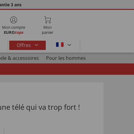
ntie 3 ans
Mon compte
Mon
EURO
tops
panier
Offres
de & accessoires
Pour les hommes
ne télé qui va trop fort !