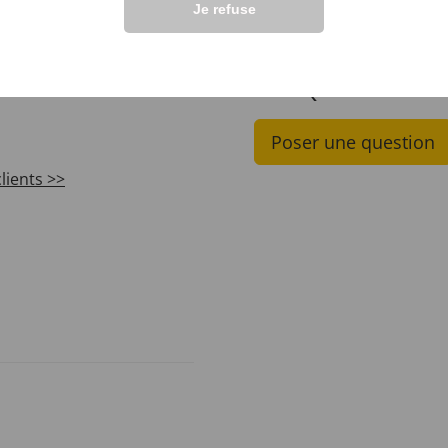
Je refuse
INTERNATIONAUX
VOS QUESTIONS S
Poser une question
lients >>