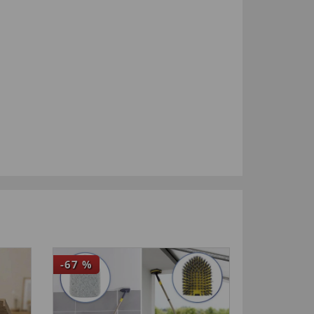
-67
%