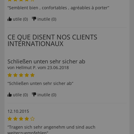
“Semblent bien , confortables , agréables à porter”
utile (
0
)
inutile (
0
)
CE QUE DISENT NOS CLIENTS
INTERNATIONAUX
Schließen unten sehr sicher ab
von
Hellmut P
. vom
23.06.2018
“Schließen unten sehr sicher ab”
utile (
0
)
inutile (
0
)
12.10.2015
“Tragen sich sehr angenehm und sind auch
weiterzuempfehlen”