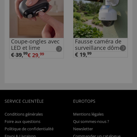
Coupe-ongles avec
Fausse caméra de
LED et lime
surveillance dôme
99
€ 19,
99
€ 39
,
€ 29,
99
SERVICE CLIENTÈLE
EUROTOPS
Conditions générales
Mentions légales
Foire aux questions
Qui sommes-nous ?
Politique de confidentialité
Newsletter
Envoi & Livraison
Commander un catalogue