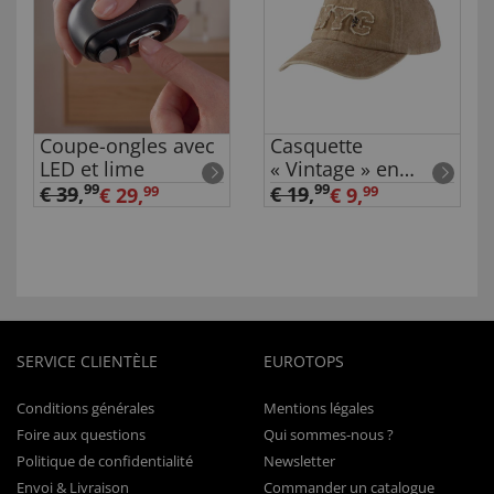
Coupe-ongles avec
Casquette
LED et lime
« Vintage » en
coton
99
99
€ 39
,
€ 19
,
€ 29,
99
€ 9,
99
SERVICE CLIENTÈLE
EUROTOPS
Conditions générales
Mentions légales
Foire aux questions
Qui sommes-nous ?
Politique de confidentialité
Newsletter
Envoi & Livraison
Commander un catalogue