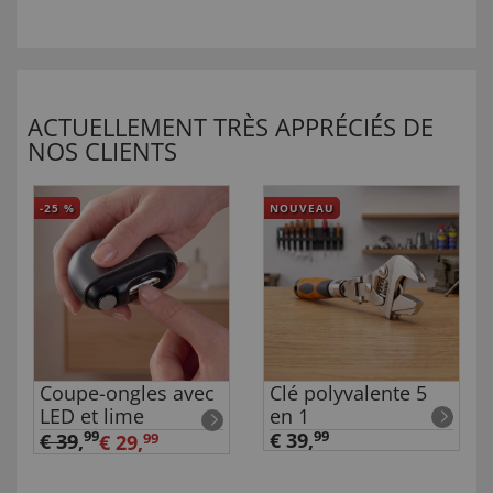
ACTUELLEMENT TRÈS APPRÉCIÉS DE
NOS CLIENTS
-25
%
NOUVEAU
Coupe-ongles avec
Clé polyvalente 5
LED et lime
en 1
99
€ 39,
99
€ 39
,
€ 29,
99