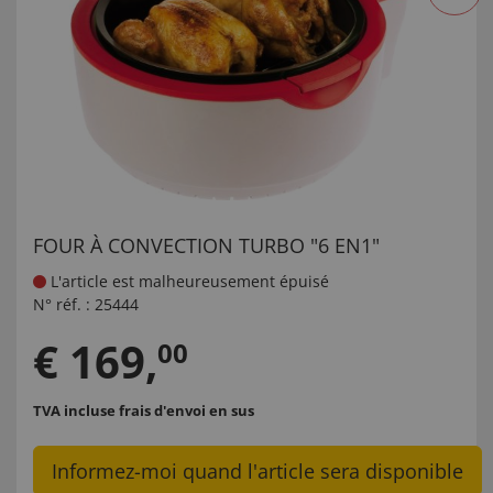
FOUR À CONVECTION TURBO "6 EN1"
L'article est malheureusement épuisé
N° réf. :
25444
€
169
,
00
TVA incluse
frais d'envoi en sus
Informez-moi quand l'article sera disponible