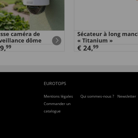
sse caméra de
Sécateur à long man
veillance dôme
« Titanium »
9,
€ 24,
99
99
EUROTOPS
Mentions légales
Qui sommes-nous ?
Newsletter
Commander un
catalogue