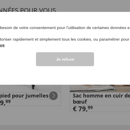
NNÉES POUR VOUS
UVEAU
4,5
esoin de votre consentement pour l’utilisation de certaines données en
utoriser rapidement et simplement tous les cookies, ou paramétrer pou
que
.
Je refuse
pied pour jumelles
Sac homme en cuir d
9,
bœuf
99
€ 79,
99