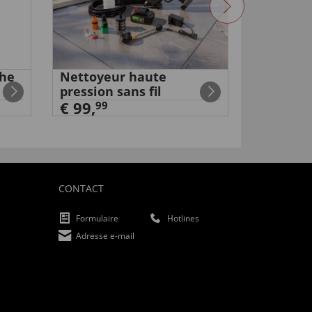
che
Nettoyeur haute
Mini pom
pression sans fil
électriq
€ 99,
99
99
€ 59
,
CONTACT
Formulaire
Hotlines
Adresse e-mail