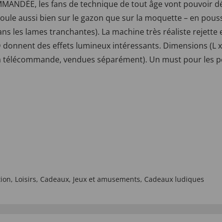
DÉE, les fans de technique de tout âge vont pouvoir déco
 roule aussi bien sur le gazon que sur la moquette – en pous
s les lames tranchantes). La machine très réaliste rejette 
 donnent des effets lumineux intéressants. Dimensions (L x l
 la télécommande, vendues séparément). Un must pour les pet
tion
,
Loisirs
,
Cadeaux
,
Jeux et amusements
,
Cadeaux ludiques