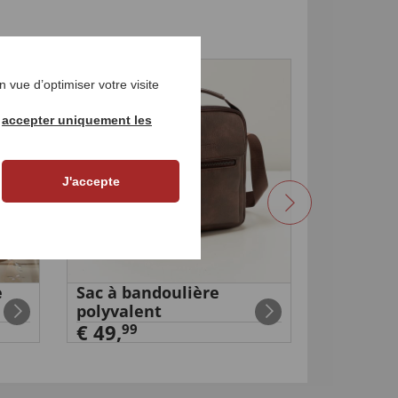
NOUVEAU
 vue d’optimiser votre visite
r
accepter uniquement les
J'accepte
e
Sac à bandoulière
Grue ra
polyvalent
pour cha
€ 49,
Mercede
€ 119,
99
9