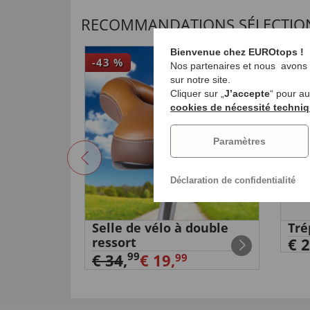
RECOMMANDATIONS SÉLECTIO
Bienvenue chez EUROtops !
-43
%
NO
Nos partenaires et nous avons b
sur notre site.
Cliquer sur „
J’accepte
“ pour a
cookies de nécessité techni
Paramètres
Déclaration de confidentialité
 grand
Selle de vélo à double
Tré
ressort
€ 2
99
€ 34
,
€ 19,
99