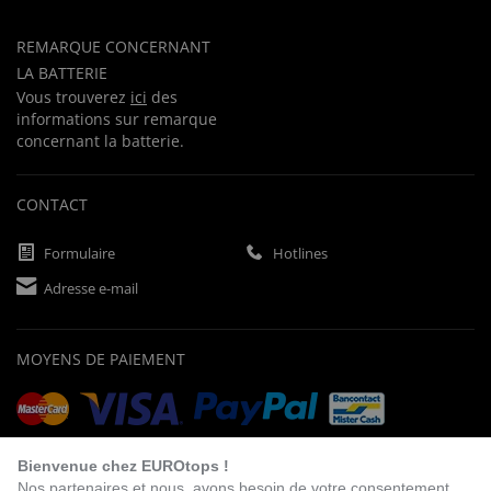
REMARQUE CONCERNANT
LA BATTERIE
Vous trouverez
ici
des
informations sur remarque
concernant la batterie.
CONTACT
Formulaire
Hotlines
Adresse e-mail
MOYENS DE PAIEMENT
Paiement d'avance
Facture
Prélèvement bancaire
Bienvenue chez EUROtops !
Nos partenaires et nous avons besoin de votre consentement