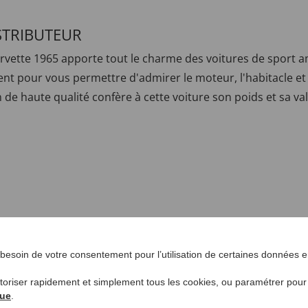
STRIBUTEUR
orvette 1965 apporte tout le charme des voitures de sport 
vrent pour vous permettre d'admirer le moteur, l'habitacle et
e haute qualité confère à cette voiture son poids et sa vale
esoin de votre consentement pour l’utilisation de certaines données en
,
Bonnes affaires Nouveautés
,
Objects de collection
,
Loisirs
,
Modèle
utoriser rapidement et simplement tous les cookies, ou paramétrer pou
que
.