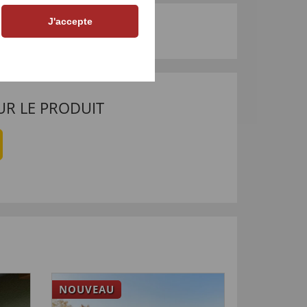
J'accepte
UR LE PRODUIT
NOUVEAU
-33
%