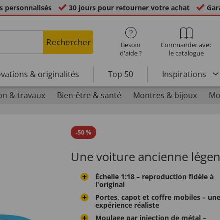
s personnalisés
30 jours pour retourner votre achat
Gara
Rechercher
Besoin
Commander avec
d'aide ?
le catalogue
vations & originalités
Top 50
Inspirations
on & travaux
Bien-être & santé
Montres & bijoux
Mo
-
50
%
Une voiture ancienne légen
Échelle 1:18 – reproduction fidèle à
l'original
Portes, capot et coffre mobiles – un
expérience réaliste
Moulage par injection de métal –