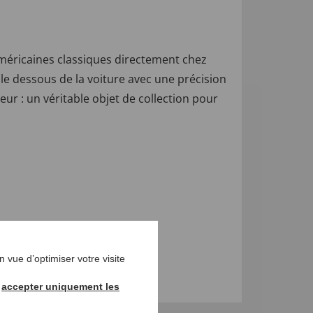
américaines classiques directement chez
 le dessous de la voiture avec une précision
ur : un véritable objet de collection pour
 vue d’optimiser votre visite
s réduits
,
Cadeaux
r
accepter uniquement les