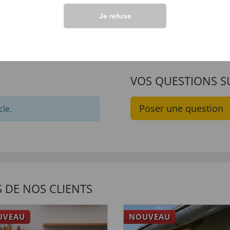
Je refuse
VOS QUESTIONS S
Poser une question
cle.
 DE NOS CLIENTS
UVEAU
NOUVEAU