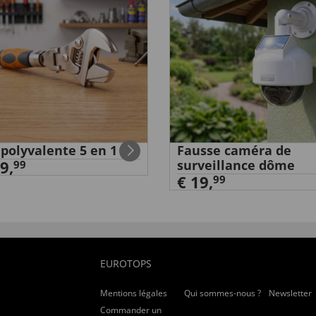
 polyvalente 5 en 1
Fausse caméra de
9,
surveillance dôme
99
€ 19,
99
EUROTOPS
Mentions légales
Qui sommes-nous ?
Newsletter
Commander un