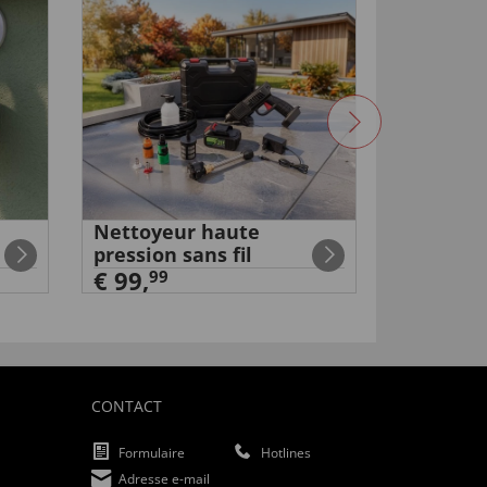
Nettoyeur haute
Mini pom
pression sans fil
électriq
€ 99,
99
99
€ 59
,
CONTACT
Formulaire
Hotlines
Adresse e-mail