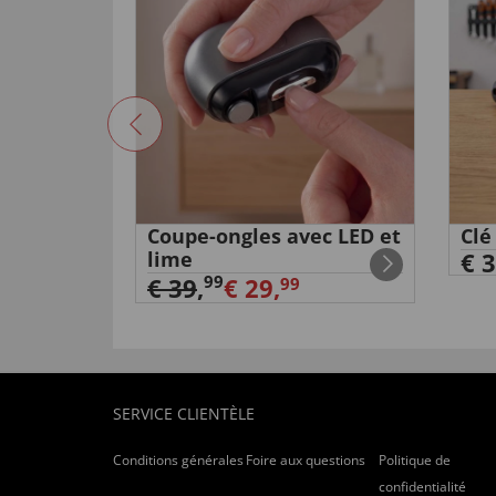
ct «
Coupe-ongles avec LED et
Clé
lime
€ 3
99
€ 39
,
€ 29,
99
SERVICE CLIENTÈLE
Conditions générales
Foire aux questions
Politique de
confidentialité