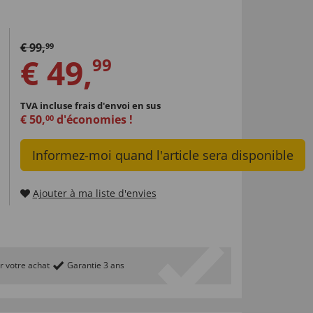
€
99
,
99
€
49
,
99
TVA incluse
frais d'envoi en sus
€
50
,
d'économies !
00
Informez-moi quand l'article sera disponible
Ajouter à ma liste d'envies
r votre achat
Garantie 3 ans