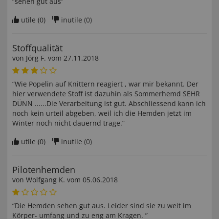
“sehen gut aus”
utile (
0
)
inutile (
0
)
Stoffqualität
von
Jörg F
. vom
27.11.2018
“Wie Popelin auf Knittern reagiert , war mir bekannt. Der
hier verwendete Stoff ist dazuhin als Sommerhemd SEHR
DÜNN ......Die Verarbeitung ist gut. Abschliessend kann ich
noch kein urteil abgeben, weil ich die Hemden jetzt im
Winter noch nicht dauernd trage.”
utile (
0
)
inutile (
0
)
Pilotenhemden
von
Wolfgang K
. vom
05.06.2018
“Die Hemden sehen gut aus. Leider sind sie zu weit im
Körper- umfang und zu eng am Kragen. ”