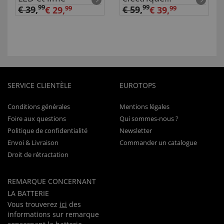
rechargeable
99
99
€ 39
,
€ 59
,
€ 29,
99
€ 39,
99
SERVICE CLIENTÈLE
EUROTOPS
Conditions générales
Mentions légales
Foire aux questions
Qui sommes-nous ?
Politique de confidentialité
Newsletter
Envoi & Livraison
Commander un catalogue
Droit de rétractation
REMARQUE CONCERNANT
LA BATTERIE
Vous trouverez
ici
des
informations sur remarque