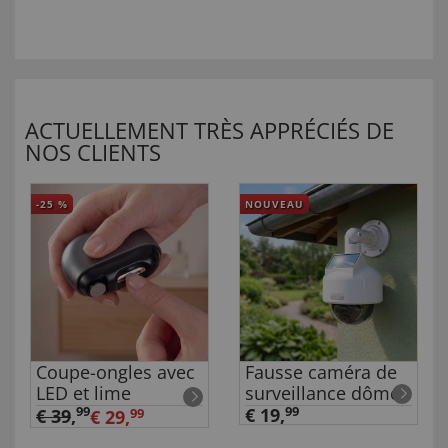
ACTUELLEMENT TRÈS APPRÉCIÉS DE
NOS CLIENTS
-25
%
NOUVEAU
Coupe-ongles avec
Fausse caméra de
LED et lime
surveillance dôme
99
€ 19,
99
€ 39
,
€ 29,
99