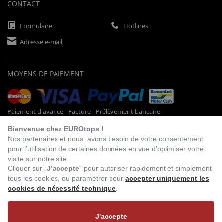
CONTACT
Formulaire
Hotlines
Adresse e-mail
MOYENS DE PAIEMENT
Paiement d'avance
Facture
Prélèvement bancaire
Bienvenue chez EUROtops !
Nos partenaires et nous avons besoin de votre consentement
pour l’utilisation de certaines données en vue d’optimiser votre
VISITEZ NOTRE
BOUTIQUE EN LIGNE
visite sur notre site.
Cliquer sur „
J’accepte
“ pour autoriser rapidement et simplement
tous les cookies, ou paramétrer pour
accepter uniquement les
cookies de nécessité technique
.
J'accepte