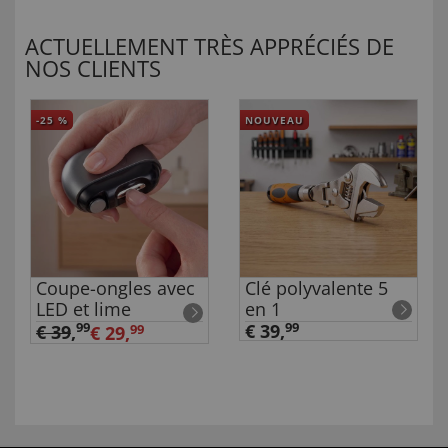
ACTUELLEMENT TRÈS APPRÉCIÉS DE
NOS CLIENTS
-25
%
NOUVEAU
Coupe-ongles avec
Clé polyvalente 5
LED et lime
en 1
99
€ 39,
99
€ 39
,
€ 29,
99