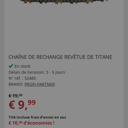
CHAÎNE DE RECHANGE REVÊTUE DE TITANE
En stock
Délais de livraison:
3 - 5 jours
N° réf. :
52485
BRAND:
PROFI-PARTNER
€
19
,
99
€
9
,
99
TVA incluse
frais d'envoi en sus
€
10
,
d'économies !
00