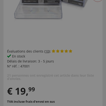
Évaluations des clients (
10
):
En stock
Délais de livraison:
3 - 5 jours
N° réf. :
47001
21 personnes ont enregistré cet article dans leur liste
d’envies.
€
19
,
99
TVA incluse
frais d'envoi en sus