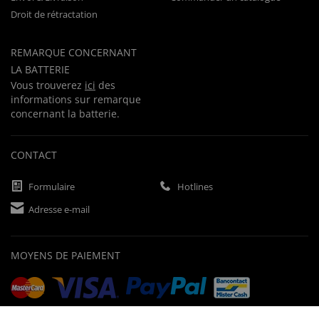
Droit de rétractation
REMARQUE CONCERNANT
LA BATTERIE
Vous trouverez
ici
des
informations sur remarque
concernant la batterie.
CONTACT
Formulaire
Hotlines
Adresse e-mail
MOYENS DE PAIEMENT
Paiement d'avance
Facture
Prélèvement bancaire