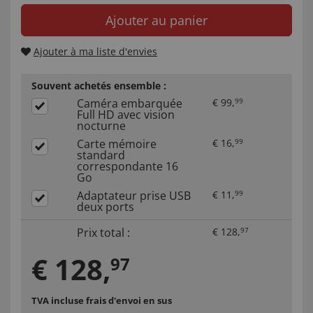
Ajouter au panier
Ajouter à ma liste d'envies
Souvent achetés ensemble :
Caméra embarquée
€
99
,
99
Full HD avec vision
nocturne
Carte mémoire
€
16
,
99
standard
correspondante 16
Go
Adaptateur prise USB
€
11
,
99
deux ports
Prix total :
€
128
,
97
€
128
,
97
TVA incluse
frais d'envoi en sus