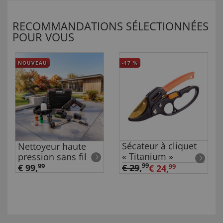
RECOMMANDATIONS SÉLECTIONNÉES
POUR VOUS
NOUVEAU
-17
%
Sécateur à cliquet
Nettoyeur haute
« Titanium »
pression sans fil
99
€ 99,
99
€ 29
,
€ 24,
99