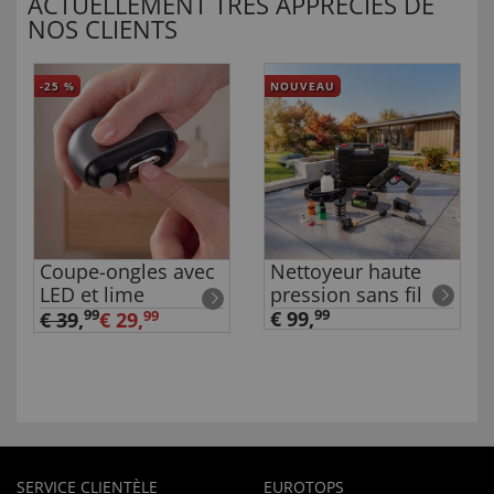
ACTUELLEMENT TRÈS APPRÉCIÉS DE
NOS CLIENTS
-25
%
NOUVEAU
Coupe-ongles avec
Nettoyeur haute
LED et lime
pression sans fil
99
€ 99,
99
€ 39
,
€ 29,
99
SERVICE CLIENTÈLE
EUROTOPS