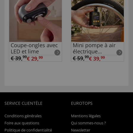
Coupe-ongles avec
Mini pompe à air
LED et lime
électrique
rechargeable
99
99
€ 39
,
€ 59
,
€ 29,
99
€ 39,
99
SERVICE CLIENTÈLE
EUROTOPS
Conditions générales
Mentions légales
Foire aux questions
Qui sommes-nous ?
Politique de confidentialité
Newsletter