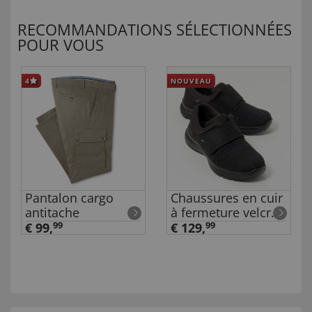
RECOMMANDATIONS SÉLECTIONNÉES
POUR VOUS
4
NOUVEAU
Pantalon cargo
Chaussures en cuir
antitache
à fermeture velcro
pour homme
€ 99,
99
€ 129,
99