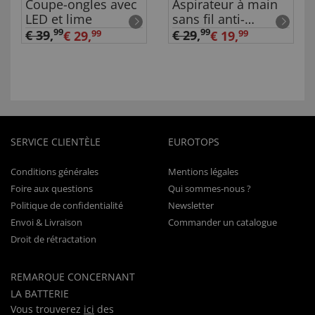
Coupe-ongles avec
Aspirateur à main
LED et lime
sans fil anti-
acariens
99
99
€ 39
,
€ 29
,
€ 29,
99
€ 19,
99
SERVICE CLIENTÈLE
EUROTOPS
Conditions générales
Mentions légales
Foire aux questions
Qui sommes-nous ?
Politique de confidentialité
Newsletter
Envoi & Livraison
Commander un catalogue
Droit de rétractation
REMARQUE CONCERNANT
LA BATTERIE
Vous trouverez
ici
des