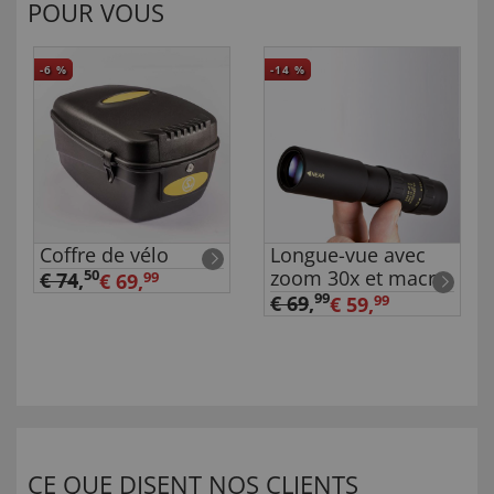
POUR VOUS
-6
%
-14
%
Coffre de vélo
Longue-vue avec
zoom 30x et macro
50
€ 74
,
€ 69,
99
99
€ 69
,
€ 59,
99
CE QUE DISENT NOS CLIENTS