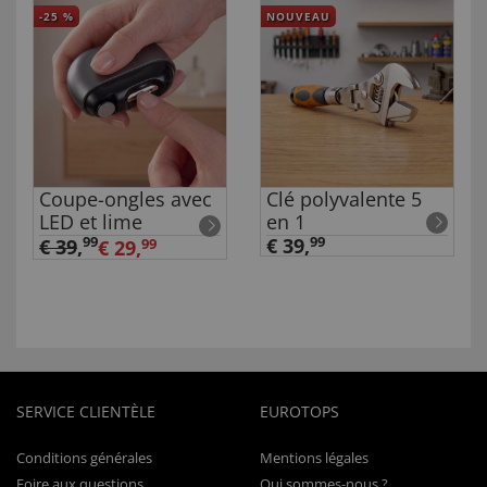
-25
%
NOUVEAU
Coupe-ongles avec
Clé polyvalente 5
LED et lime
en 1
99
€ 39,
99
€ 39
,
€ 29,
99
SERVICE CLIENTÈLE
EUROTOPS
Conditions générales
Mentions légales
Foire aux questions
Qui sommes-nous ?