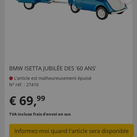
BMW ISETTA JUBILÉE DES ‘60 ANS’
L'article est malheureusement épuisé
N° réf. :
27410
€
69
,
99
TVA incluse
frais d'envoi en sus
Informez-moi quand l'article sera disponible