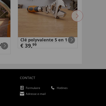
Clé polyvalente 5 en 1
Nettoye
ble
€ 39,
pression 
99
€ 99,
99
CONTACT
Formulaire
Hotlines
Adresse e-mail