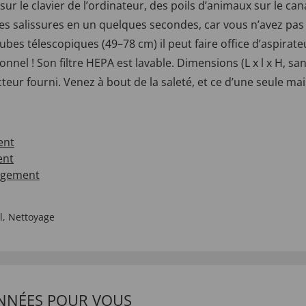
sur le clavier de l’ordinateur, des poils d’animaux sur le c
salissures en un quelques secondes, car vous n’avez pas b
ubes télescopiques (49–78 cm) il peut faire office d’aspira
onnel ! Son filtre HEPA est lavable. Dimensions (L x l x H, sa
teur fourni. Venez à bout de la saleté, et ce d’une seule mai
ent
ent
rgement
l
,
Nettoyage
NNÉES POUR VOUS