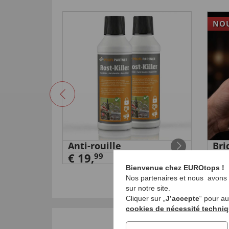
NO
haud
Anti-rouille
Bri
€ 19,
d'a
99
€ 1
Bienvenue chez EUROtops !
Nos partenaires et nous avons b
sur notre site.
Cliquer sur „
J’accepte
“ pour a
cookies de nécessité techni