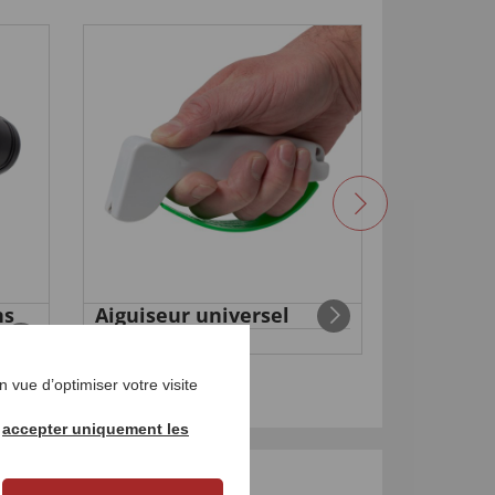
ns
Aiguiseur universel
Horloge
€ 14,
radiopil
99
€ 129,
9
 vue d’optimiser votre visite
r
accepter uniquement les