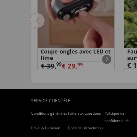
n forme
Coupe-ongles avec LED et
Fau
lime
sur
€ 1
99
€ 39
,
€ 29,
99
SERVICE CLIENTÈLE
Conditions générales
Foire aux questions
Politique de
confidentialité
Envoi & Livraison
Droit de rétractation