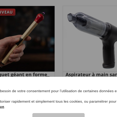
UVEAU
quet géant en forme
Aspirateur à main sa
llumette
fil 2 en 1
9,
€ 29,
99
99
esoin de votre consentement pour l’utilisation de certaines données en
utoriser rapidement et simplement tous les cookies, ou paramétrer pou
que
.