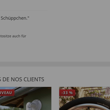
t Schüppchen."
utositze auch für
 DE NOS CLIENTS
UVEAU
-33
%