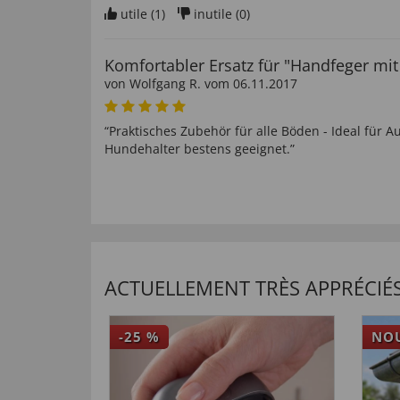
utile (
1
)
inutile (
0
)
Komfortabler Ersatz für "Handfeger mi
von
Wolfgang R
. vom
06.11.2017
“Praktisches Zubehör für alle Böden - Ideal für A
Hundehalter bestens geeignet.”
utile (
0
)
inutile (
0
)
ACTUELLEMENT TRÈS APPRÉCIÉS
-25
%
NO