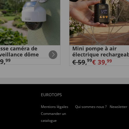
sse caméra de
Mini pompe à air
veillance dôme
électrique rechargea
9,
99
99
€ 59
,
€ 39,
99
EUROTOPS
Mentions légales
Qui sommes-nous ?
Newsletter
Commander un
catalogue