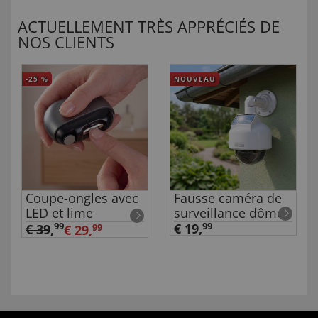
ACTUELLEMENT TRÈS APPRÉCIÉS DE
NOS CLIENTS
-25
%
NOUVEAU
Coupe-ongles avec
Fausse caméra de
LED et lime
surveillance dôme
99
€ 19,
99
€ 39
,
€ 29,
99