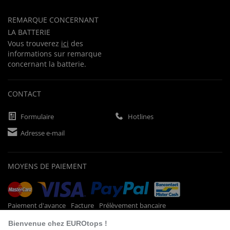
REMARQUE CONCERNANT
LA BATTERIE
Vous trouverez
ici
des
informations sur remarque
concernant la batterie.
CONTACT
Formulaire
Hotlines
Adresse e-mail
MOYENS DE PAIEMENT
Paiement d'avance
Facture
Prélèvement bancaire
Bienvenue chez EUROtops !