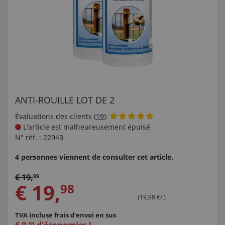
ANTI-ROUILLE LOT DE 2
Évaluations des clients (
19
):
L'article est malheureusement épuisé
N° réf. :
22943
4 personnes viennent de consulter cet article.
€
19
,
99
€
19
,
98
(19,98 €/l)
TVA incluse
frais d'envoi en sus
01