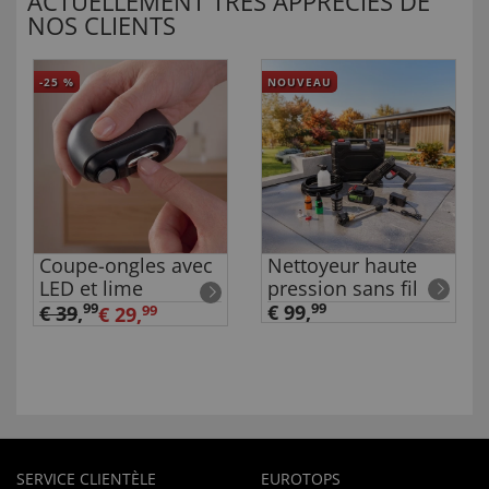
ACTUELLEMENT TRÈS APPRÉCIÉS DE
NOS CLIENTS
-25
%
NOUVEAU
Coupe-ongles avec
Nettoyeur haute
LED et lime
pression sans fil
99
€ 99,
99
€ 39
,
€ 29,
99
SERVICE CLIENTÈLE
EUROTOPS