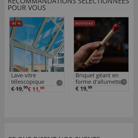
RECOMMANDATIONS SÉLECTIONNÉES
POUR VOUS
-40
%
NOUVEAU
Lave-vitre
Briquet géant en
télescopique
forme d'allumette
99
€ 19,
99
€ 19
,
€ 11,
99