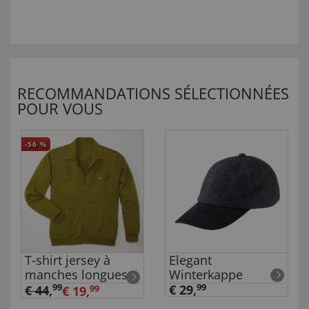
RECOMMANDATIONS SÉLECTIONNÉES
POUR VOUS
-56
%
T-shirt jersey à
Elegant
manches longues
Winterkappe
99
€ 29,
99
€ 44
,
€ 19,
99