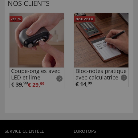
NOS CLIENTS
-25
%
NOUVEAU
Coupe-ongles avec
Bloc-notes pratique
LED et lime
avec calculatrice
99
€ 14,
99
€ 39
,
€ 29,
99
SERVICE CLIENTÈLE
EUROTOPS