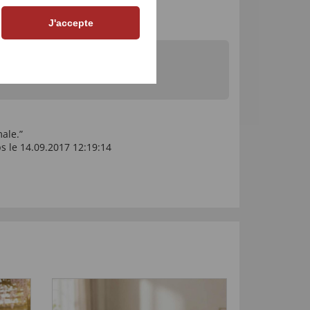
J'accepte
ou petit.”
017 11:28:02
male.”
 le 14.09.2017 12:19:14