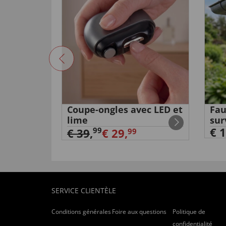
Coupe-ongles avec LED et
Fau
lime
sur
€ 1
99
€ 39
,
€ 29,
99
SERVICE CLIENTÈLE
Conditions générales
Foire aux questions
Politique de
confidentialité