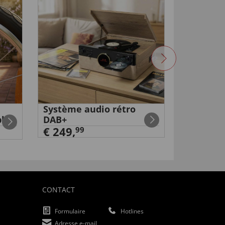
Système audio rétro
Anti-roui
ble
DAB+
€ 19,
99
€ 249,
99
CONTACT
Formulaire
Hotlines
Adresse e-mail