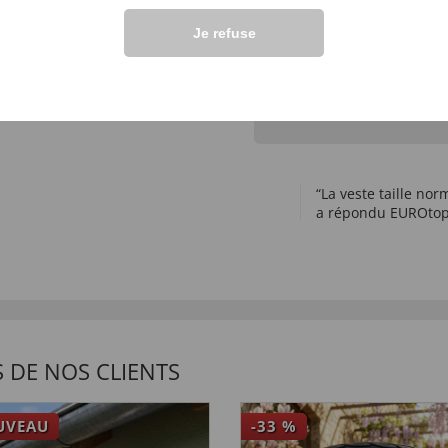
Poser une question
cle.
Je refuse
“est-ce qu'elle taille large 
a demandé D.s. le 14.09.2
“La veste taille nor
a répondu EUROtops
 DE NOS CLIENTS
UVEAU
-33
%