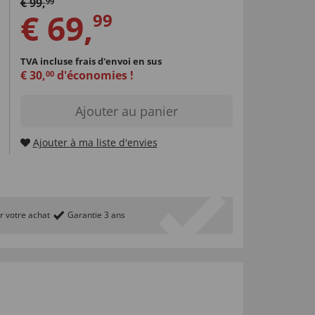
€
99
,
99
€
69
,
99
TVA incluse
frais d'envoi en sus
€
30
,
d'économies !
00
Ajouter au panier
Ajouter à ma liste d'envies
r votre achat
Garantie 3 ans