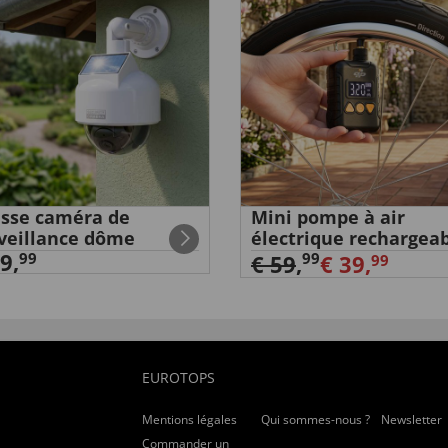
sse caméra de
Mini pompe à air
veillance dôme
électrique rechargea
9,
99
99
€ 59
,
€ 39,
99
EUROTOPS
Mentions légales
Qui sommes-nous ?
Newsletter
Commander un