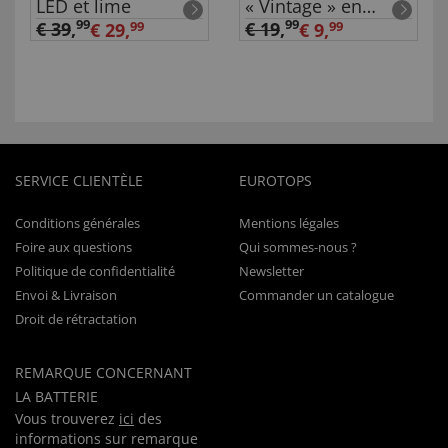
LED et lime
« Vintage » en
coton
99
99
€ 39
,
€ 19
,
€ 29,
99
€ 9,
99
SERVICE CLIENTÈLE
EUROTOPS
Conditions générales
Mentions légales
Foire aux questions
Qui sommes-nous ?
Politique de confidentialité
Newsletter
Envoi & Livraison
Commander un catalogue
Droit de rétractation
REMARQUE CONCERNANT
LA BATTERIE
Vous trouverez
ici
des
informations sur remarque