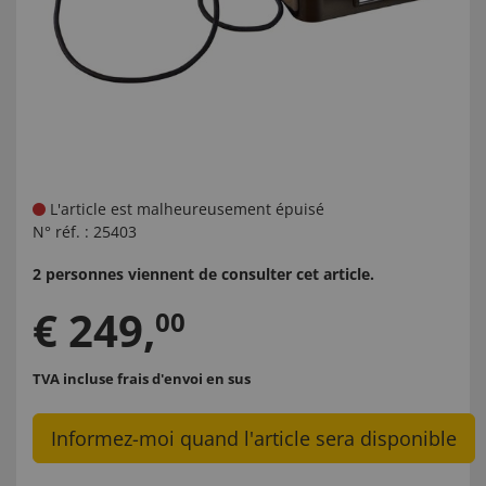
L'article est malheureusement épuisé
N° réf. :
25403
2 personnes viennent de consulter cet article.
€
249
,
00
TVA incluse
frais d'envoi en sus
Informez-moi quand l'article sera disponible