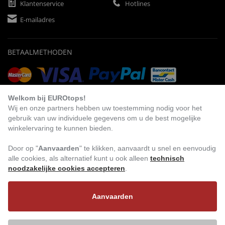
Klantenservice
Hotlines
E-mailadres
BETAALMETHODEN
Vooruitbetaling
Factuur
Automatische afschrijving
Welkom bij EUROtops!
Wij en onze partners hebben uw toestemming nodig voor het
gebruik van uw individuele gegevens om u de best mogelijke
winkelervaring te kunnen bieden.
BEZOEK ONS
Door op "
Aanvaarden
" te klikken, aanvaardt u snel en eenvoudig
alle cookies, als alternatief kunt u ook alleen
technisch
noodzakelijke cookies accepteren
.
Aanvaarden