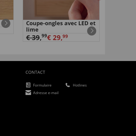
1
Coupe-ongles avec LED et
Balai de
lime
pour int
extérieu
99
99
€ 39
,
€ 29,
€ 29
,
€
99
CONTACT
Formulaire
Hotlines
Adresse e-mail