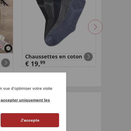
Chaussettes en coton
Casquett
€ 19,
naturell
99
99
€ 34
,
 vue d’optimiser votre visite
r
accepter uniquement les
UR LE PRODUIT
J'accepte