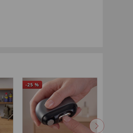
-25
%
-67
%