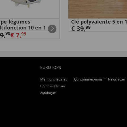
upe-légumes
Clé polyvalente 5 en 
tifonction 10 en 1
€ 39,
99
99
29
,
€ 7,
99
nt j'ai eté" satisfait"
EUROTOPS
Mentions légales
Qui sommes-nous ?
Newsletter
 et dont j'ai eté satisfait”
Commander un
catalogue