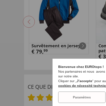
er
Survêtement en jersey
Con
€ 79,
pat
99
€ 3
Bienvenue chez EUROtops !
Nos partenaires et nous avons b
sur notre site.
Cliquer sur „
J’accepte
“ pour a
CE QUE DISENT NOS CLIENTS
cookies de nécessité techni
4.6 sur 5 étoiles
Paramètres