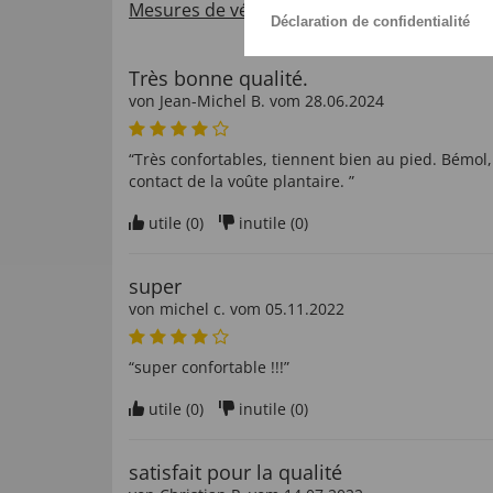
Mesures de vérification des évaluations de c
Déclaration de confidentialité
Très bonne qualité.
von
Jean-Michel B
. vom
28.06.2024
“Très confortables, tiennent bien au pied. Bémol, 
contact de la voûte plantaire. ”
utile (
0
)
inutile (
0
)
super
von
michel c
. vom
05.11.2022
“super confortable !!!”
utile (
0
)
inutile (
0
)
satisfait pour la qualité