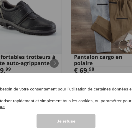
fortables trotteurs à
Pantalon cargo en
te auto-agrippante
polaire
9,
€ 69,
99
98
esoin de votre consentement pour l’utilisation de certaines données en
utoriser rapidement et simplement tous les cookies, ou paramétrer pou
VOS QUESTIONS S
que
.
Je refuse
Poser une question