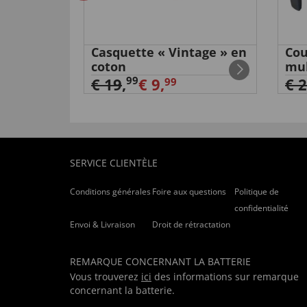
utile (
0
)
inutile (
0
)
TRES CONFORTABLE ET ROBUSTE
Casquette « Vintage » en
Co
von
THIERRY M
. vom
19.06.2018
coton
mul
99
€ 19
,
€ 9,
€ 
99
“UTILISE DE SUITE”
utile (
0
)
inutile (
0
)
renouvellement d'1 article dejà acheté do
SERVICE CLIENTÈLE
von
noel B
. vom
03.03.2018
Conditions générales
Foire aux questions
Politique de
“renouvellement d'1 article,dejà acheté l'an dernier
confidentialité
Envoi & Livraison
Droit de rétractation
utile (
0
)
inutile (
0
)
REMARQUE CONCERNANT LA BATTERIE
von
Achille L
. vom
15.05.2024
Vous trouverez
ici
des informations sur remarque
concernant la batterie.