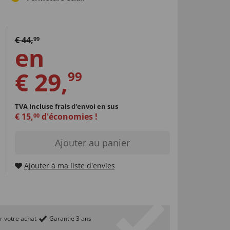
€
44
,
99
en
€
29
,
99
TVA incluse
frais d'envoi en sus
€
15
,
d'économies !
00
Ajouter au panier
Ajouter à ma liste d'envies
r votre achat
Garantie 3 ans