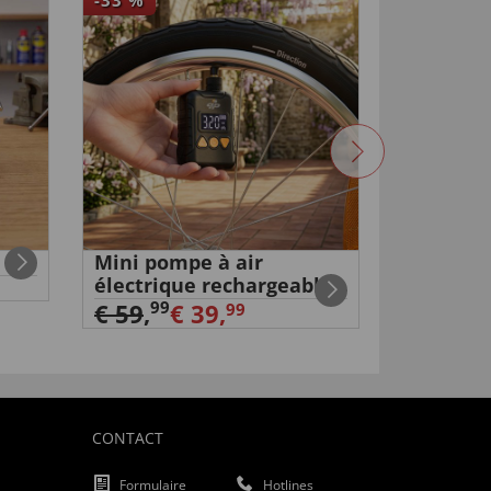
1
Mini pompe à air
Fausse 
électrique rechargeable
surveill
€ 19,
99
99
€ 59
,
€ 39,
99
CONTACT
Formulaire
Hotlines