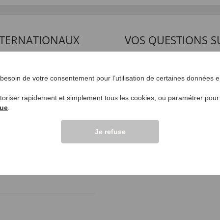
INTERNATIONAUX
VOS QUESTIONS S
Poser une question
esoin de votre consentement pour l’utilisation de certaines données en
lients >>
utoriser rapidement et simplement tous les cookies, ou paramétrer pou
que
.
Je refuse
oe ze graag aan. Ik merk niks