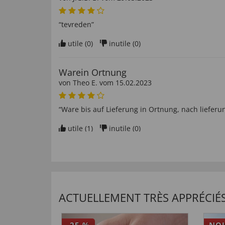
“tevreden”
utile (
0
)
inutile (
0
)
Warein Ortnung
von
Theo E
. vom
15.02.2023
“Ware bis auf Lieferung in Ortnung, nach liefer
utile (
1
)
inutile (
0
)
Goede kwaliteit
von
Ben v
. vom
10.12.2022
“Prima overhemd voor winterse omstandigheden. 
ACTUELLEMENT TRÈS APPRÉCIÉS
en uit te trekken. Draagt prima, ziet er goed uit.
aankoop.”
-25
%
NO