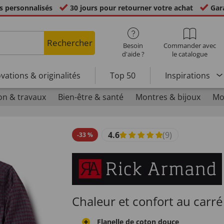
s personnalisés
30 jours pour retourner votre achat
Gara
Rechercher
Besoin
Commander avec
d'aide ?
le catalogue
vations & originalités
Top 50
Inspirations
on & travaux
Bien-être & santé
Montres & bijoux
Mo
4.6
(9)
-
33
%
Chaleur et confort au carré
Flanelle de coton douce