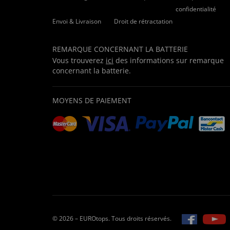
utile (
0
)
inutile (
0
)
confidentialité
Envoi & Livraison
Droit de rétractation
es gibt für mich keine besseren Hemd
von
Norbert S
. vom
09.12.2022
REMARQUE CONCERNANT LA BATTERIE
Vous trouverez
ici
des informations sur remarque
concernant la batterie.
utile (
0
)
inutile (
0
)
MOYENS DE PAIEMENT
Passt super
von
Jürgen S
. vom
28.10.2022
utile (
0
)
inutile (
0
)
© 2026 – EUROtops. Tous droits réservés.