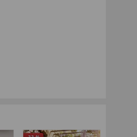
-33
%
NOUVEA