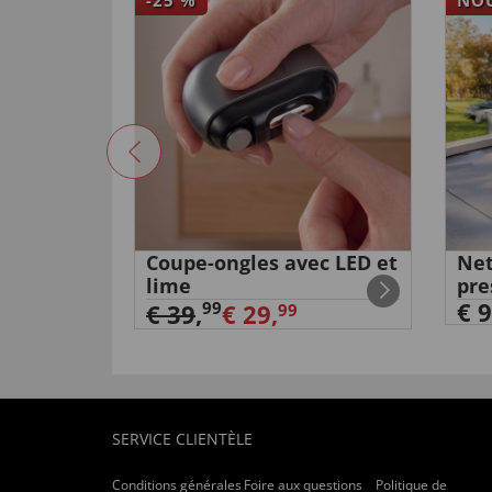
utile (
0
)
inutile (
0
)
SEHR WARM ANGENEHMER TRAGEKOM
von
Bernd W
. vom
12.10.2022
“OK”
utile (
0
)
inutile (
0
)
que avec
Coupe-ongles avec LED et
Net
Schnelle Lieferung
lime
pre
von
Arnfried L
. vom
21.02.2023
€ 9
99
€ 39
,
€ 29,
99
utile (
0
)
inutile (
0
)
von
wolfgang o
. vom
04.01.2023
SERVICE CLIENTÈLE
Conditions générales
Foire aux questions
Politique de