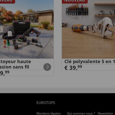
PFORT
toyeur haute
Clé polyvalente 5 en 
ssion sans fil
€ 39,
99
9,
99
EUROTOPS
Mentions légales
Qui sommes-nous ?
Newsletter