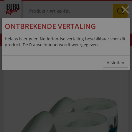
×
ONTBREKENDE VERTALING
MENU
Helaas is er geen Nederlandse vertaling beschikbaar voor dit
SEIZOENSOPRUIMING
Bespaar nu
product. De Franse inhoud wordt weergegeven.
Baume anti-callosités Lot de 2
Afsluiten