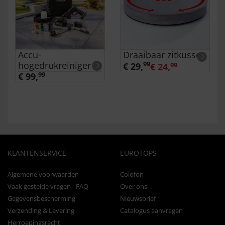
Accu-
Draaibaar zitkussen
hogedrukreiniger
99
€ 29
,
€ 24,
99
€ 99,
99
KLANTENSERVICE
EUROTOPS
Algemene voorwaarden
Colofon
Vaak gestelde vragen - FAQ
Over ons
Gegevensbescherming
Nieuwsbrief
Verzending & Levering
Catalogus aanvragen
Herroepingsrecht