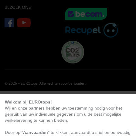
BEZOEK ONS
© 2026 – EUROtops. Alle rechten voorbehouden.
KLANTEN BESTELDEN OOK DIT:
Welkom bij EUROtops!
Wij en onze partners hebben uw toestemming nodig voor het
NIEUW
gebruik van uw individuele gegevens om u de best mogelijke
winkelervaring te kunnen bieden.
Door op "
Aanvaarden
" te klikken, aanvaardt u snel en eenvoudig