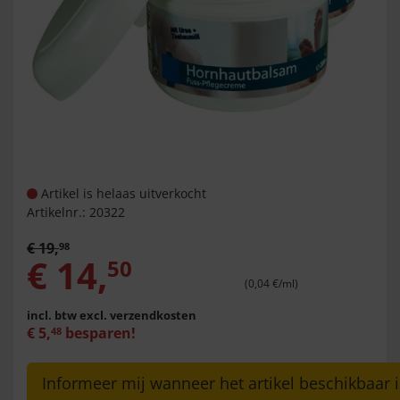
Artikel is helaas uitverkocht
Artikelnr.:
20322
€
19
,
98
€
14
,
50
(0,04 €/ml)
incl. btw
excl. verzendkosten
€
5
,
besparen!
48
Informeer mij wanneer het artikel beschikbaar i