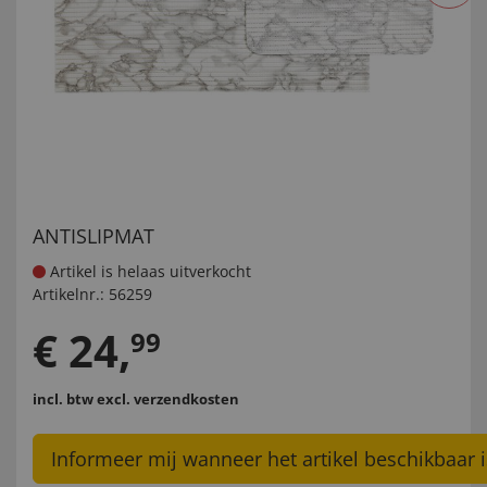
ANTISLIPMAT
Artikel is helaas uitverkocht
Artikelnr.:
56259
€
24
,
99
incl. btw
excl. verzendkosten
Informeer mij wanneer het artikel beschikbaar i