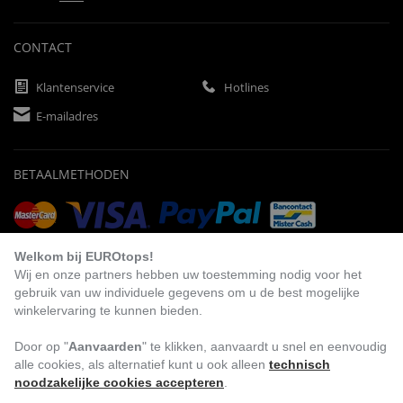
CONTACT
Klantenservice
Hotlines
E-mailadres
BETAALMETHODEN
Vooruitbetaling
Factuur
Automatische afschrijving
Welkom bij EUROtops!
Wij en onze partners hebben uw toestemming nodig voor het
gebruik van uw individuele gegevens om u de best mogelijke
winkelervaring te kunnen bieden.
BEZOEK ONS
Door op "
Aanvaarden
" te klikken, aanvaardt u snel en eenvoudig
alle cookies, als alternatief kunt u ook alleen
technisch
noodzakelijke cookies accepteren
.