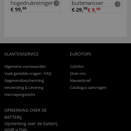
hogedrukreiniger
buitenwisser
€ 99,
99
99
€ 29
,
€ 9,
99
KLANTENSERVICE
EUROTOPS
Algemene voorwaarden
Colofon
Vaak gestelde vragen - FAQ
Over ons
Gegevensbescherming
Nieuwsbrief
Verzending & Levering
Catalogus aanvragen
Herroepingsrecht
OPMERKING OVER DE
BATTERIJ
Opmerking over de batterij
vindt u
hier
.